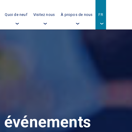
Quoi de neuf
Visitez nous
À propos de nous
FR
›
›
›
›
s événements