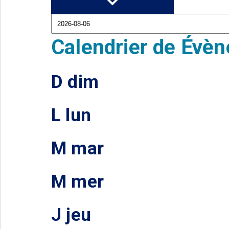
Calendrier de Évè
D
dim
L
lun
M
mar
M
mer
J
jeu