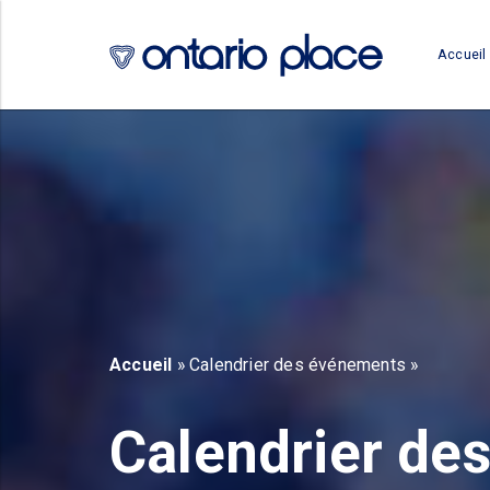
Skip to main content
Accueil
b)
new tab)
Accueil
» Calendrier des événements »
Calendrier de