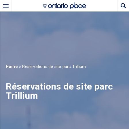
Skip to main content
b)
new tab)
Home
» Réservations de site parc Trillium
Réservations de site parc
Trillium