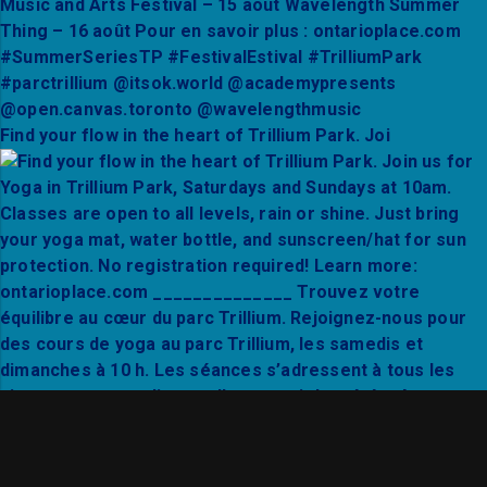
Find your flow in the heart of Trillium Park. Joi